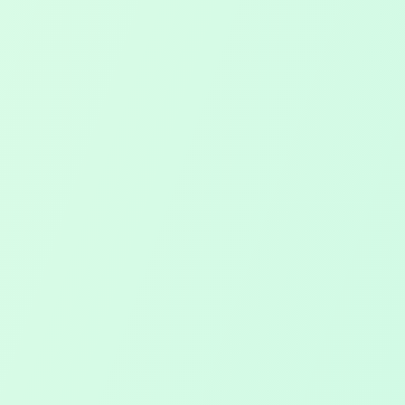
Chambre Syndicale de la Sophrologie
Prenez rendez-vous
Quintessence, 4 Chemin de la Grave, 13013
Marseille
Le Tholonet 13100